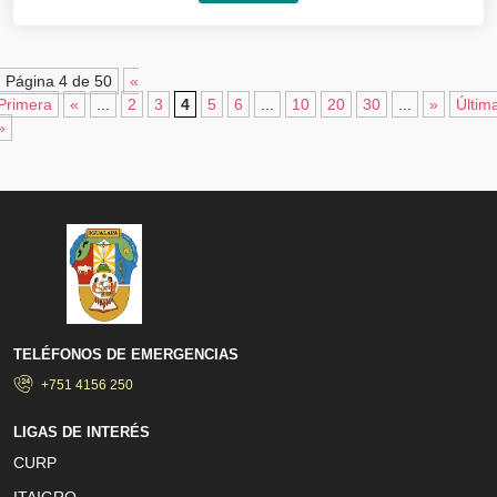
Página 4 de 50
«
Primera
«
...
2
3
4
5
6
...
10
20
30
...
»
Últim
»
TELÉFONOS DE EMERGENCIAS
+751 4156 250
LIGAS DE INTERÉS
CURP