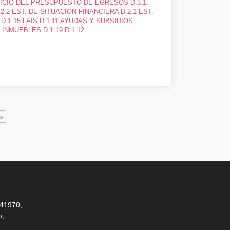
RCICIO DEL PRESUPUESTO DE EGRESOS D.3.1.
2.2 EST. DE SITUACION FINANCIERA D.2.1 EST.
 D.1.15 FAIS D.1.11 AYUDAS Y SUBSIDIOS
INMUEBLES D.1.19 D.1.12
»
 41970,
o;