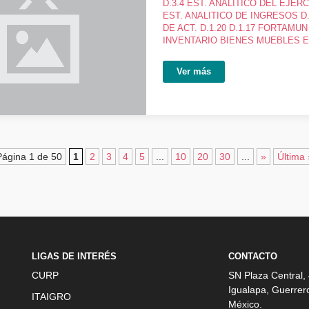
D.3.4 EST. ANALITICO DEL EJE
EST. ANALITICO DE INGRESOS D.
DE ACT. D.1.20 D.1.17 FORTAMUN
INVENTARIO BIENES MUEBLES E 
Ver más
Página 1 de 50
1
2
3
4
5
...
10
20
30
...
»
Última 
LIGAS DE INTERÉS
CONTACTO
CURP
SN Plaza Central,
Igualapa, Guerrer
ITAIGRO
México.